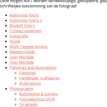
Deze mogen NIET worden verveelvoudigd, gekopieerd, gepub
schriftelijke toestemming van de fotograaf.
Autocross foto’s
Autocross foto’s 2
Bruiloft foto’s
Contact opnemen
Fotografie
Home
Multi Tagged photos
Newborn/kids
Over Michelle
Over Michelle
Paintings and illustrations
Paintings
Handmade, craftworks
Illustrations
Photography
Automotive & scenery
Fotovakschool 2018
On wheels