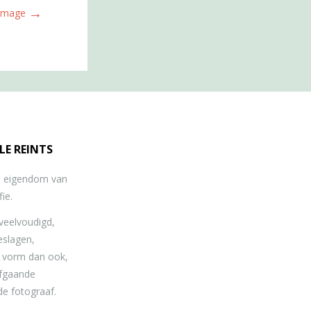
→
 Image
LE REINTS
jn eigendom van
ie.
eelvoudigd,
eslagen,
e vorm dan ook,
afgaande
de fotograaf.