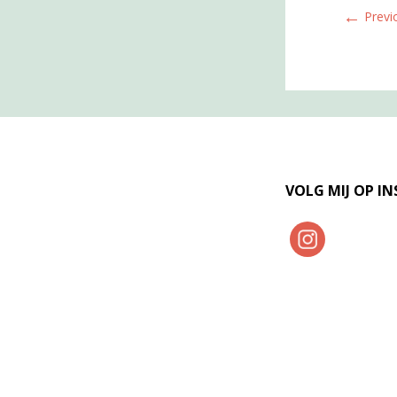
←
Previ
VOLG MIJ OP I