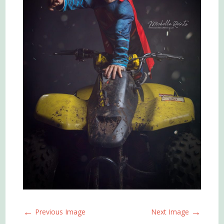
←
→
Previous Image
Next Image