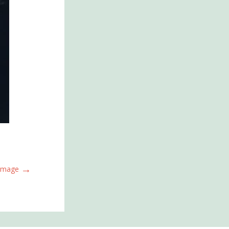
→
 Image