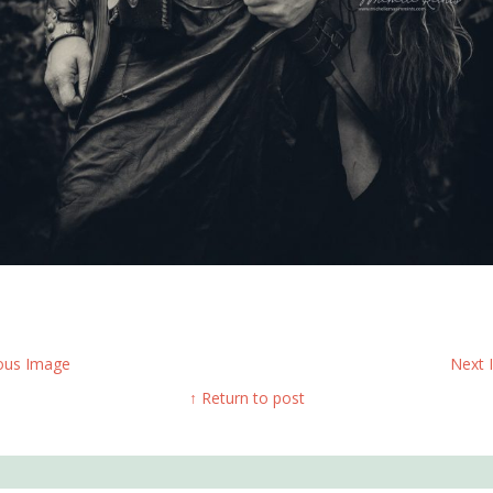
ous Image
Next
↑ Return to post