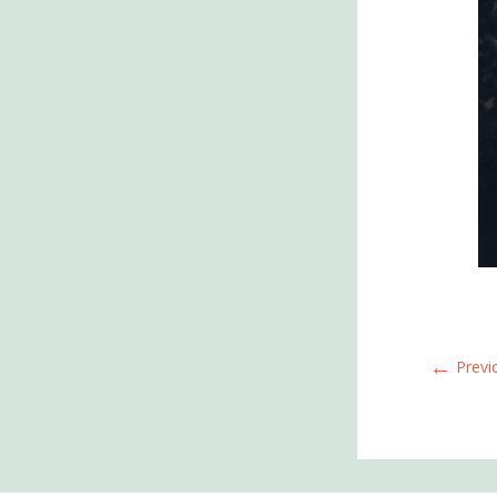
←
Previ