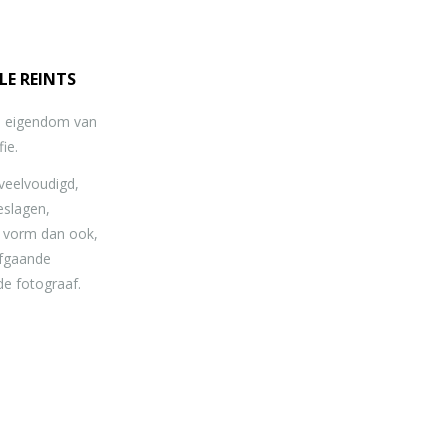
LE REINTS
jn eigendom van
ie.
eelvoudigd,
eslagen,
e vorm dan ook,
afgaande
de fotograaf.