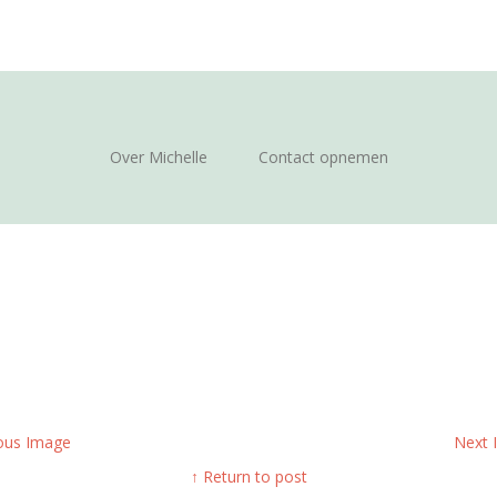
Over Michelle
Contact opnemen
ous Image
Next
↑ Return to post