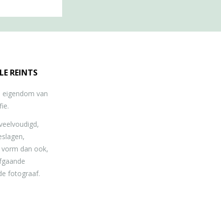
LE REINTS
jn eigendom van
ie.
eelvoudigd,
eslagen,
e vorm dan ook,
afgaande
de fotograaf.