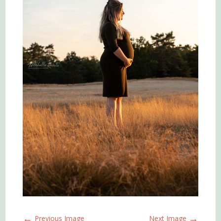
←
→
Previous Image
Next Image