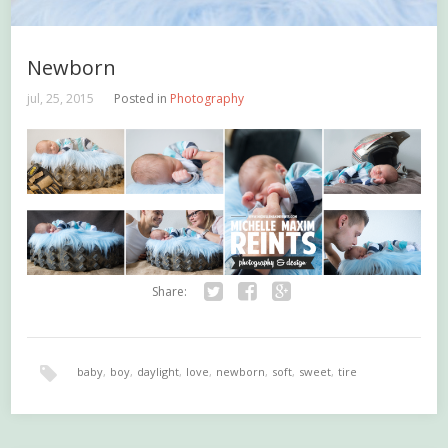
Newborn
jul, 25, 2015
Posted in
Photography
Share:
Twitter
Facebook
Google+
baby
,
boy
,
daylight
,
love
,
newborn
,
soft
,
sweet
,
tire