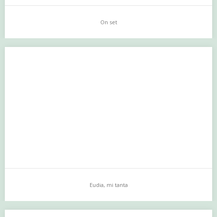
On set
On set
…
Eudia, mi tanta