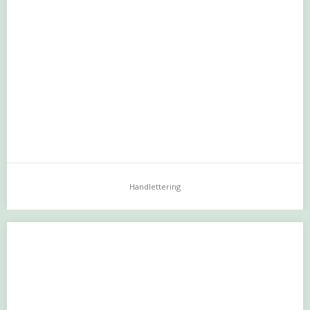
Jagaira
…
Handlettering
Handlettering
>>> Zie hier mijn handlettering <<<<…