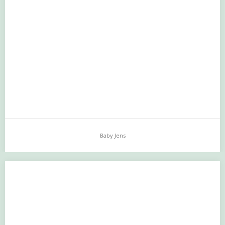
Pregnancy shoot
…
Baby Jens
Baby Jens
…