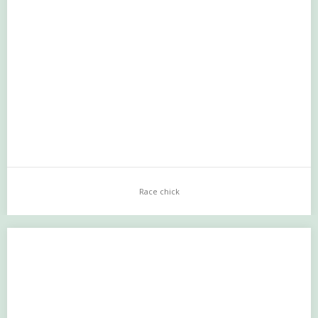
Eudia, mi tanta
…
Race chick
Race chick
…