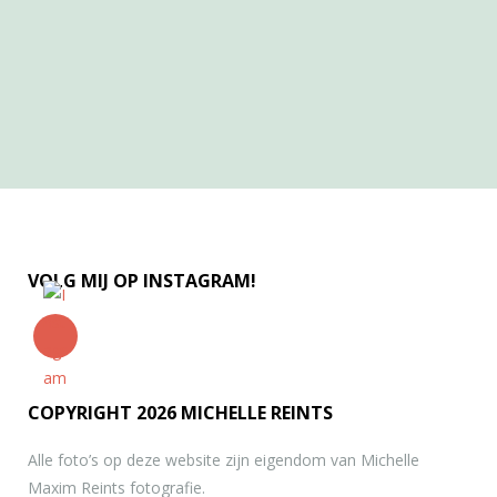
Cirque du freak
E
e
n
v
a
n
mij
n
ect
e
n;
een freak circus
met handgemaakte
p
r
o
p
s
e
n
a
c
ht
er
gr
o
n
d
e
n.
Cirque du freak
pr
oj
…
VOLG MIJ OP INSTAGRAM!
COPYRIGHT 2026 MICHELLE REINTS
Alle foto’s op deze website zijn eigendom van Michelle
Maxim Reints fotografie.