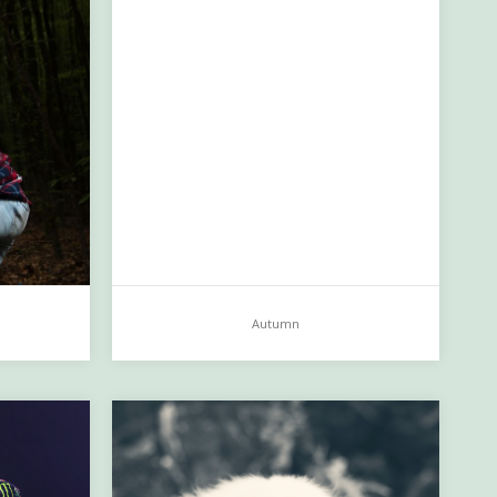
Autumn
Autumn
…