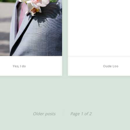
Yes, I do
Oude Loo
 do
Oude Loo
…
Older posts
Page 1 of 2