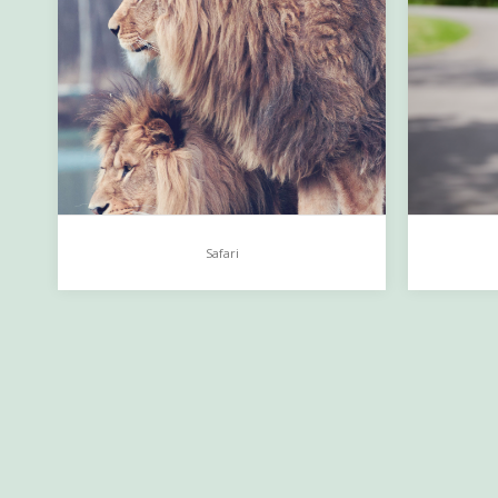
Safari
Safari
Yes, I
March 2016 [click images to view a
…
larger size] …