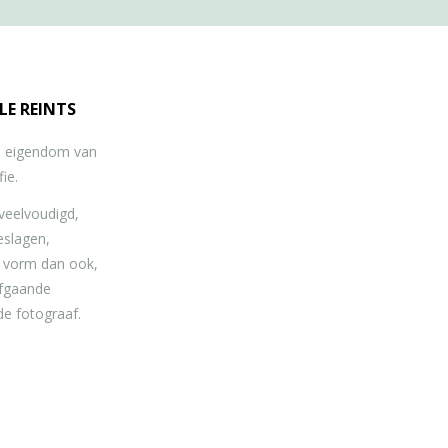
LE REINTS
jn eigendom van
ie.
eelvoudigd,
eslagen,
e vorm dan ook,
afgaande
de fotograaf.