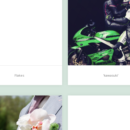
Flakes
‘kawasuki’
s
‘kawasuki’
…