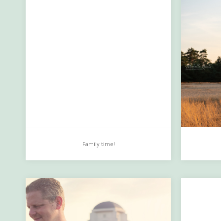
Family time!
Family time!
Heath
…
…