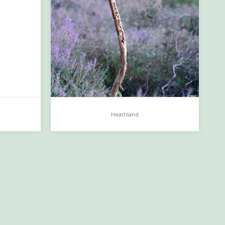
Heathland
Heathland
…