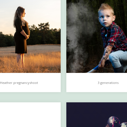
Heather pregnancyshoot
3 generations
er pregnancyshoot
3 generations
…