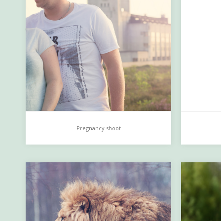
Pregnancy shoot
Pregnancy shoot
Flake
…
…