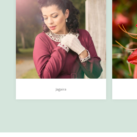
Jagaira
Jagaira
Oude
…
…