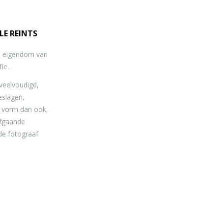
LE REINTS
jn eigendom van
ie.
eelvoudigd,
eslagen,
e vorm dan ook,
afgaande
de fotograaf.