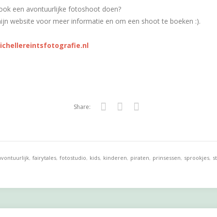
ook een avontuurlijke fotoshoot doen?
ijn website voor meer informatie en om een shoot te boeken :).
hellereintsfotografie.nl
Share:
Twitter
Facebook
Google+
avontuurlijk
,
fairytales
,
fotostudio
,
kids
,
kinderen
,
piraten
,
prinsessen
,
sprookjes
,
s
uniek
,
verkleden