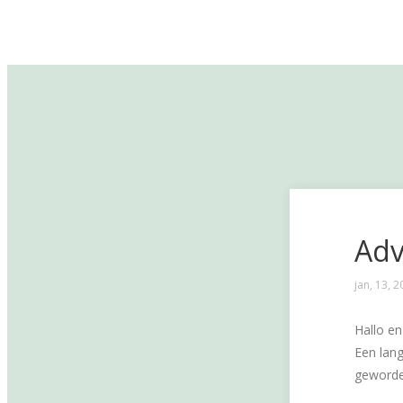
Adv
jan, 13, 
Hallo en
Een lang
geworde