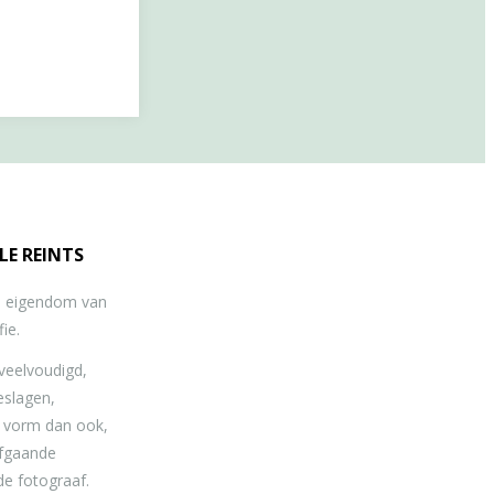
LE REINTS
jn eigendom van
ie.
eelvoudigd,
eslagen,
e vorm dan ook,
afgaande
de fotograaf.