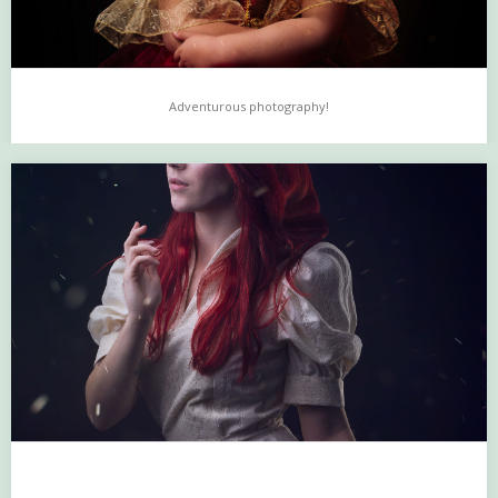
Adventurous photography!
Adventurous photography!
Hallo en wees welkom in mijn fotostudio te Rijkevoort!Een lang
gekoesterde droom is uitgekomen en mijn…